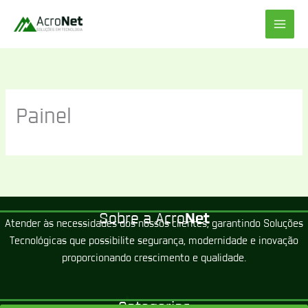
Ir
para
o
conteúdo
Painel
Sobre a Acro
Net
Atender às necessidades dos nossos clientes, garantindo Soluções
Tecnológicas que possibilite segurança, modernidade e inovação
proporcionando crescimento e qualidade.
Categorias